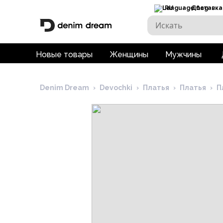
RU
Доставка
Новые товары
Женщины
Мужчины
Denim Dream
›
Devochki
›
Платья
›
Платья
›
П