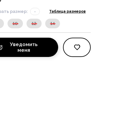
ать размер:
-
Таблица размеров
10
12
14
Уведомить
меня