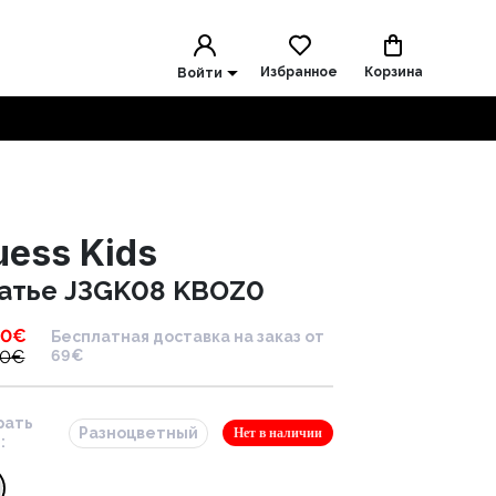
Избранное
Корзина
Войти
uess Kids
атье J3GK08 KBOZ0
00
€
Бесплатная доставка на заказ от
00
€
69€
рать
Разноцветный
Нет в наличии
: