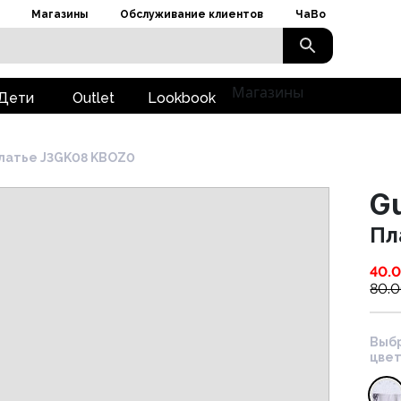
Магазины
Обслуживание клиентов
ЧаВо
Магазины
Дети
Outlet
Lookbook
латье J3GK08 KBOZ0
G
Пл
40.
80.
Выб
цвет