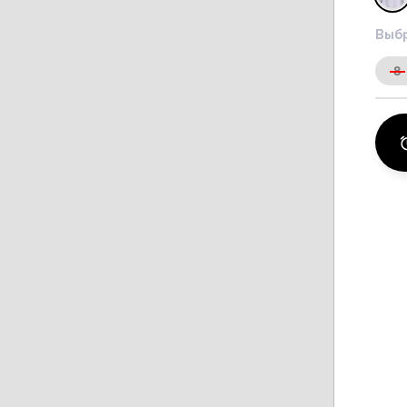
Выбр
8