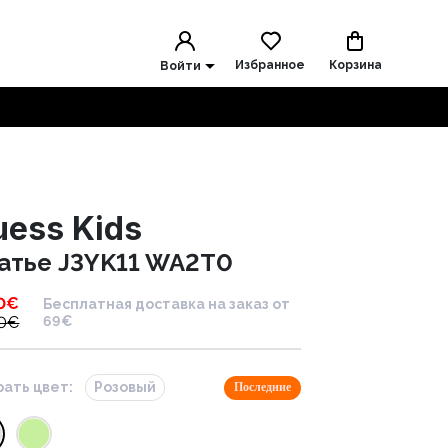
Избранное
Корзина
Войти
uess Kids
атье J3YK11 WA2T0
0
€
Бесплатная доставка на заказ от
0
€
69€
ать цвет:
Розовый
Последние