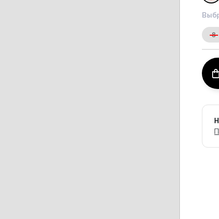
Выбр
8
Н
П