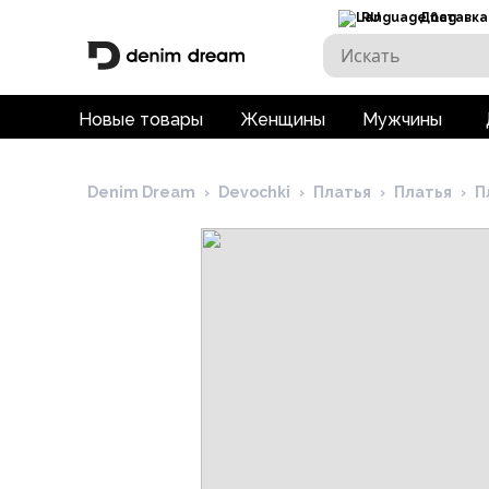
RU
Доставка
Новые товары
Женщины
Мужчины
Denim Dream
›
Devochki
›
Платья
›
Платья
›
П