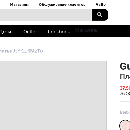
Магазины
Обслуживание клиентов
ЧаВо
Магазины
Дети
Outlet
Lookbook
латье J3YK11 WA2T0
G
Пл
37.5
75.0
Выбр