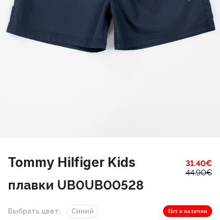
Tommy Hilfiger Kids
31.40
€
44.90
€
плавки UB0UB00528
Выбрать цвет:
Синий
Нет в наличии