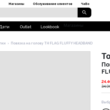
Магазины
Обслуживание клиентов
ЧаВо
Магазины
Дети
Outlet
Lookbook
пки
›
Повязка на голову TH FLAG FLUFFY HEADBAND
To
По
FL
24.4
34.9
Выбр