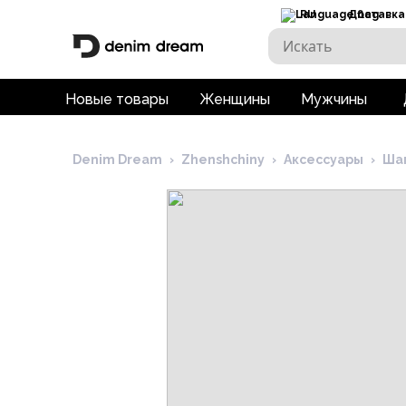
RU
Доставка
Новые товары
Женщины
Мужчины
Denim Dream
›
Zhenshchiny
›
Аксессуары
›
Ша