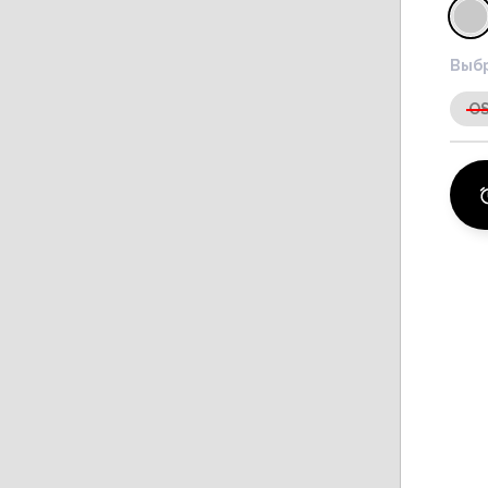
Выбр
O