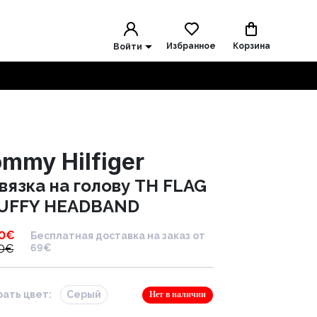
Избранное
Корзина
Войти
mmy Hilfiger
вязка на голову TH FLAG
UFFY HEADBAND
0
€
Бесплатная доставка на заказ от
0
€
69€
ать цвет:
Серый
Нет в наличии