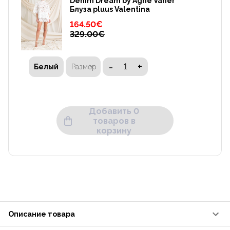
Denim Dream by Agne Vaher
Блуза pluus Valentina
164.50
€
329.00
€
-
+
Размер
Белый
Добавить 0
товаров в
корзину
Описание товара