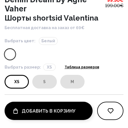
99.50
€
199.00
€
Vaher
Шорты shortsid Valentina
Бесплатная доставка на заказ от 69€
Выбрать цвет:
Белый
Выбрать размер:
XS
Таблица размеров
XS
S
M
ДОБАВИТЬ В КОРЗИНУ