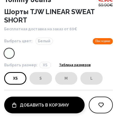
41.90
€
59.90
€
Шорты TJW LINEAR SWEAT
SHORT
Бесплатная доставка на заказ от 69€
Выбрать цвет:
Белый
Последние
Выбрать размер:
XS
Таблица размеров
XS
S
M
L
ДОБАВИТЬ В КОРЗИНУ