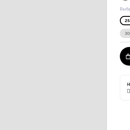
Выбр
25
3
Н
П