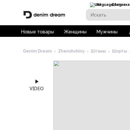
RU
Доставка
Новые товары
Женщины
Мужчины
Denim Dream
›
Zhenshchiny
›
Штаны
›
Шорты
VIDEO