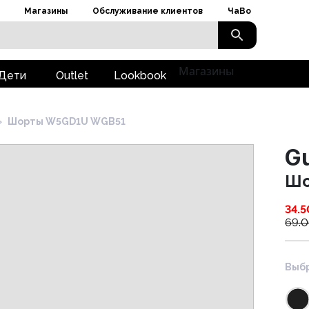
Магазины
Обслуживание клиентов
ЧаВо
Магазины
Дети
Outlet
Lookbook
›
Шорты W5GD1U WGB51
G
Шо
34.5
69.
Выбр