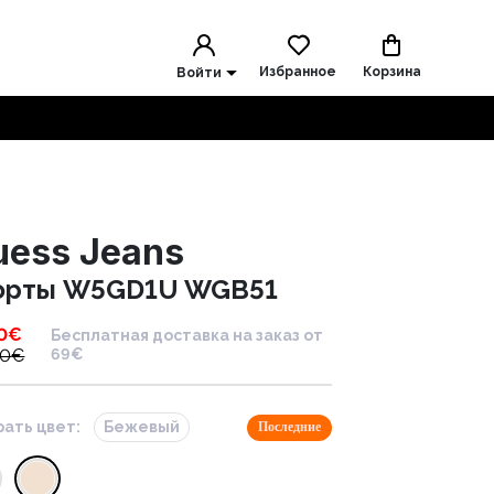
Избранное
Корзина
Войти
uess Jeans
рты W5GD1U WGB51
0
€
Бесплатная доставка на заказ от
00
€
69€
ать цвет:
Бежевый
Последние