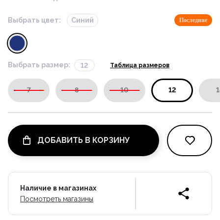
Выбрать цвет:
Синий
Последние
Выбрать размер:
12
Таблица размеров
7
8
10
12
1
ДОБАВИТЬ В КОРЗИНУ
Наличие в магазинах
Посмотреть магазины