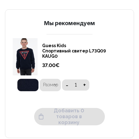
Mы рекомендуем
Guess Kids
Cпортивный свитер L73Q09
KAUG0
37.00
€
-
+
Размер
Добавить 0
товаров в
корзину