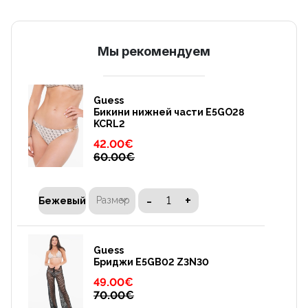
Mы рекомендуем
Guess
Бикини нижней части E5GO28
KCRL2
42.00
€
60.00
€
-
+
Размер
Бежевый
Guess
Бриджи E5GB02 Z3N30
49.00
€
70.00
€