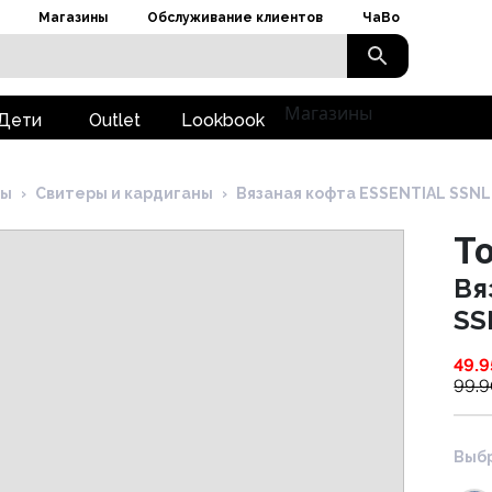
Магазины
Обслуживание клиентов
ЧаВо
Магазины
Дети
Outlet
Lookbook
ны
›
Свитеры и кардиганы
›
Вязаная кофта ESSENTIAL SSN
To
Вя
SS
49.9
99.
Выбр