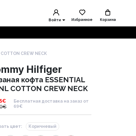
Избранное
Корзина
Войти
L COTTON CREW NECK
mmy Hilfiger
заная кофта ESSENTIAL
NL COTTON CREW NECK
5
€
Бесплатная доставка на заказ от
90
€
69€
ать цвет:
Коричневый