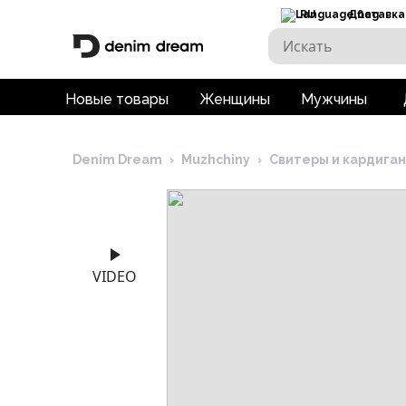
RU
Доставка
Новые товары
Женщины
Мужчины
Denim Dream
›
Muzhchiny
›
Свитеры и кардига
VIDEO