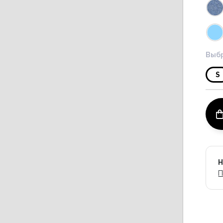
Выбр
S
Н
П