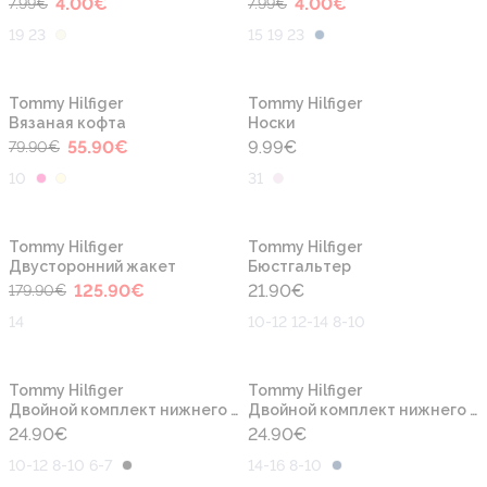
4.00
€
4.00
€
7.99
€
7.99
€
19 23
15 19 23
-30%
Tommy Hilfiger
Tommy Hilfiger
Вязаная кофта
Носки
55.90
€
9.99
€
79.90
€
10
31
-30%
Tommy Hilfiger
Tommy Hilfiger
Двусторонний жакет
Бюстгальтер
125.90
€
21.90
€
179.90
€
14
10-12 12-14 8-10
Tommy Hilfiger
Tommy Hilfiger
Двойной комплект нижнего белья
Двойной комплект нижнего белья
24.90
€
24.90
€
10-12 8-10 6-7
14-16 8-10