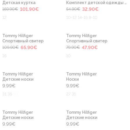
Детская куртка
Комплект детской одежды для плавания
101.90
€
32.90
€
169.90
€
54.90
€
12
10-12 14-16 8-10
-40%
-40%
Tommy Hilfiger
Tommy Hilfiger
Cпортивный свитер
Cпортивный свитер
65.90
€
47.90
€
109.90
€
79.90
€
16
10
Tommy Hilfiger
Tommy Hilfiger
Детские носки
Носки
9.99
€
9.99
€
31 35
27 31
Tommy Hilfiger
Tommy Hilfiger
Детские носки
Детские носки
9.99
€
9.99
€