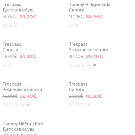
-30%
-40%
Trespass
Tommy Hilfiger Kids
Детская обувь
Сапоги
39.20
€
68.95
€
56.00
€
114.95
€
29 31 33 +1
37 39
-30%
-40%
Trespass
Trespass
Сапоги
Резиновые сапоги
34.30
€
29.40
€
49.00
€
49.00
€
31 34
28 29 31 +4
-40%
-50%
Trespass
Trespass
Резиновые сапоги
Сапоги
29.40
€
48.50
€
49.00
€
97.00
€
28 29 31 +4
28 29 31 +6
-50%
Tommy Hilfiger Kids
Детская обувь