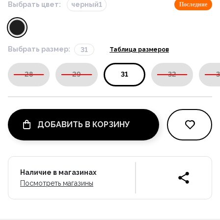
Выбрать цвет:
черный1
Последние
Выбрать размер:
31
Таблица размеров
28
29
31
32
3
ДОБАВИТЬ В КОРЗИНУ
Наличие в магазинах
Посмотреть магазины