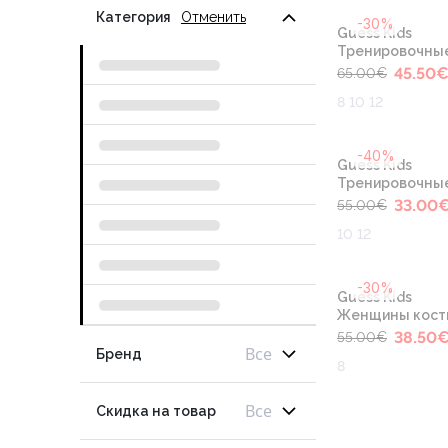
Категория
Отменить
-30%
Guess Kids
Тренировочны
45.50
65.00
€
8 10 12
-40%
Guess Kids
Тренировочны
33.00
55.00
€
10 12
-30%
Guess Kids
Женщины кос
38.50
55.00
€
Все
Бренд
8
Все
Скидка на товар