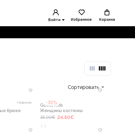
Избранное
Корзина
Войти
Сортировать
-30%
Новинка
Guess Kids
ые брюки
Женщины костюмы
24.50
€
35.00
€
3 4