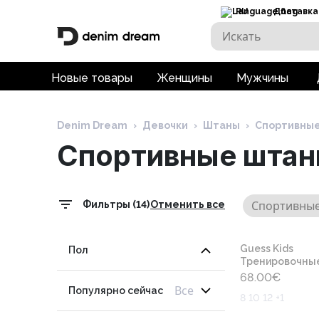
RU
Доставка
Новые товары
Женщины
Мужчины
Denim Dream
›
Девочки
›
Штаны
›
Спортивны
Спортивные шта
Спортивны
Фильтры (14)
Отменить все
Guess Kids
Пол
Тренировочны
68.00
€
Все
Популярно сейчас
8 10 12 +1