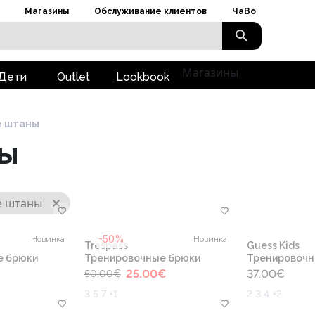
Магазины
Обслуживание клиентов
ЧаВо
Магазины
Дети
Outlet
Lookbook
е штаны
ны
е штаны
-50%
Новинка
Новинка
Trespass
Guess Kids
е брюки
Тренировочные брюки
Тренировочн
25.00
€
37.00
€
50.00
€
3 5 7 +1
2 3 4 +2