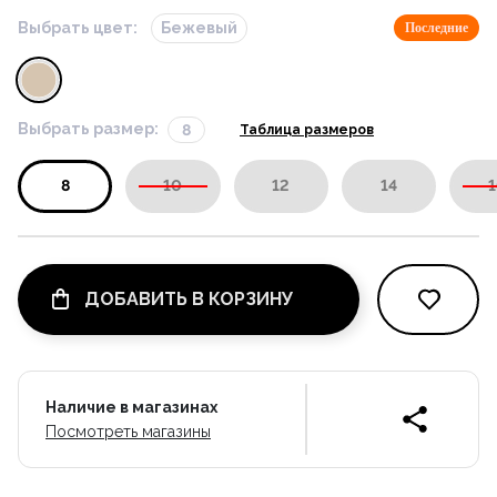
Выбрать цвет:
Бежевый
Последние
Выбрать размер:
8
Таблица размеров
8
10
12
14
1
ДОБАВИТЬ В КОРЗИНУ
Наличие в магазинах
Посмотреть магазины