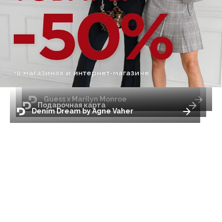
Guess x Marilyn Monroe
Подарочная карта
Denim Dream by Agne Vaher