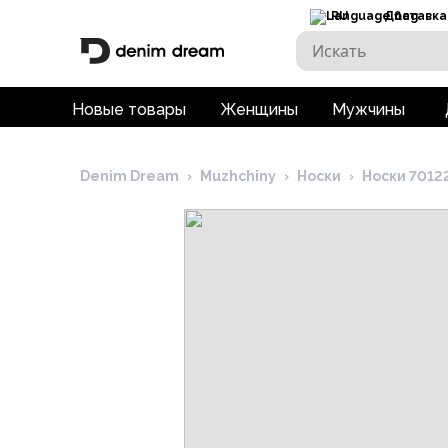
RU
Доставка
Новые товары
Женщины
Мужчины
Denim Dream
›
Muzhchiny
›
Носки
›
Носки 7012