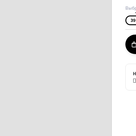
Выбр
39
Н
П