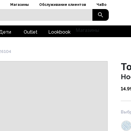
Магазины
Обслуживание клиентов
ЧаВо
Магазины
Дети
Outlet
Lookbook
26104
To
Но
14.9
Выбр