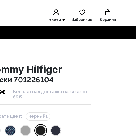
Избранное
Корзина
Войти
mmy Hilfiger
ски 701226104
9
€
Бесплатная доставка на заказ от
69€
ать цвет:
черный1