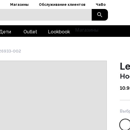
Магазины
Обслуживание клиентов
ЧаВо
Магазины
Дети
Outlet
Lookbook
26933-002
Le
Но
10.9
Выбр