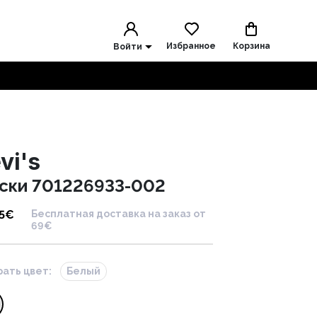
Избранное
Корзина
Войти
vi's
ски 701226933-002
5
€
Бесплатная доставка на заказ от
69€
ать цвет:
Белый