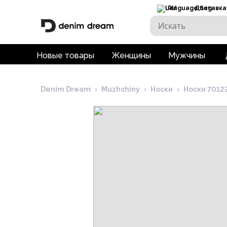
RU
Доставка
Новые товары
Женщины
Мужчины
Denim Dream
›
Muzhchiny
›
Носки
›
Носки 7012