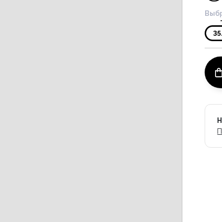
Выбр
35
Н
П