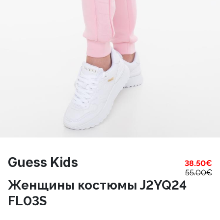
Guess Kids
38.50
€
55.00
€
Женщины костюмы J2YQ24
FL03S