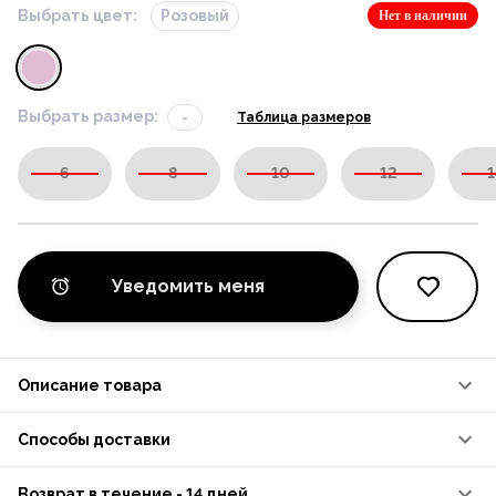
Выбрать цвет:
Розовый
Нет в наличии
Выбрать размер:
-
Таблица размеров
6
8
10
12
1
Уведомить меня
Описание товара
Способы доставки
Возврат в течение - 14 дней