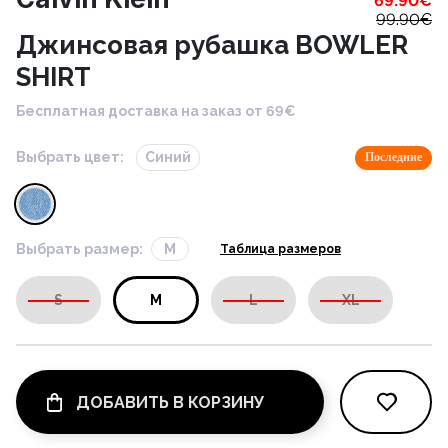
69.90
€
99.90
€
Джинсовая рубашка BOWLER
SHIRT
Бесплатная доставка на заказ от 69€
Выбрать цвет:
Синий
Последние
Выбрать размер:
M
Таблица размеров
S
M
L
XL
ДОБАВИТЬ В КОРЗИНУ