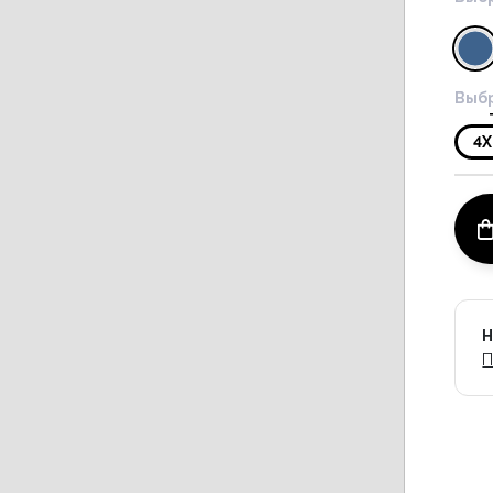
Выбр
4X
Н
П