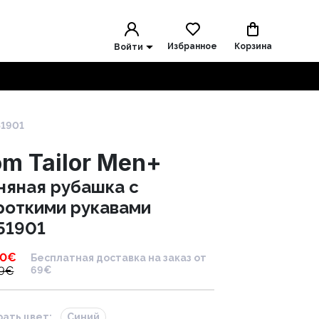
Избранное
Корзина
Войти
51901
om Tailor Men+
няная рубашка с
роткими рукавами
51901
00
€
Бесплатная доставка на заказ от
9
€
69€
ать цвет:
Синий