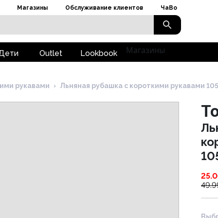
Магазины
Обслуживание клиентов
ЧаВо
Магазины
Дети
Outlet
Lookbook
кими рукавами
›
Льняная рубашка с короткими рукавами 10
T
Ль
ко
10
25.
49.9
Выбр