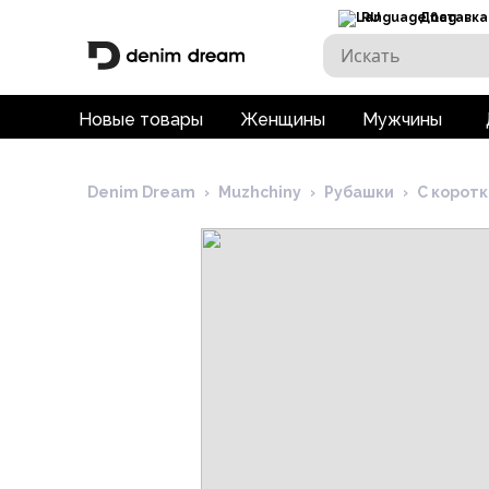
RU
Доставка
Новые товары
Женщины
Мужчины
Denim Dream
›
Muzhchiny
›
Рубашки
›
С корот