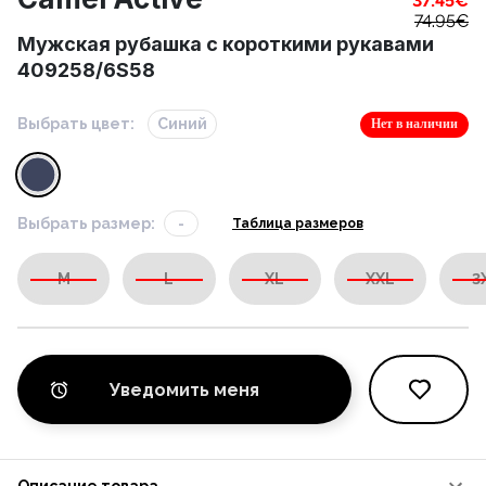
37.45
€
74.95
€
Мужская рубашка с короткими рукавами
409258/6S58
Выбрать цвет:
Синий
Нет в наличии
Выбрать размер:
-
Таблица размеров
M
L
XL
XXL
3
Уведомить меня