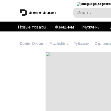
RU
Доставка
Новые товары
Женщины
Мужчины
Denim Dream
›
Muzhchiny
›
Рубашки
›
С длинн