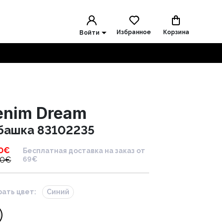
Избранное
Корзина
Войти
enim Dream
башка 83102235
0
€
Бесплатная доставка на заказ от
00
€
69€
ать цвет:
Синий