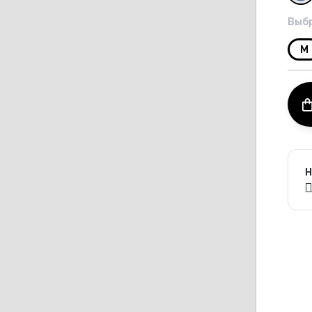
Выбр
M
Н
П