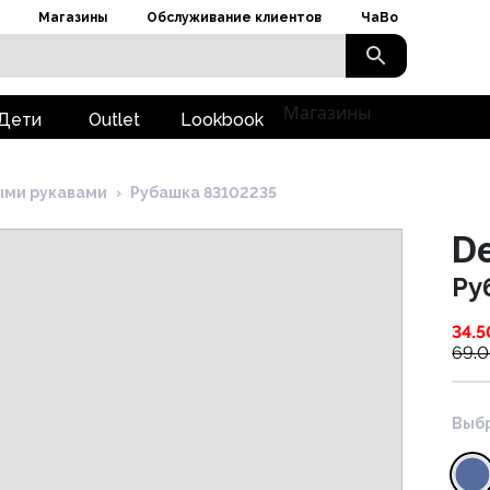
Магазины
Обслуживание клиентов
ЧаВо
Магазины
Дети
Outlet
Lookbook
ыми рукавами
›
Рубашка 83102235
D
Ру
34.5
69.
Выбр