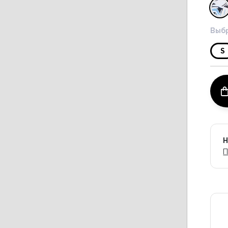
Выбр
S
Н
П