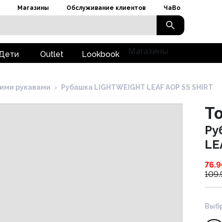
Магазины
Обслуживание клиентов
ЧаВо
Магазины
Дети
Outlet
Lookbook
кими рукавами
›
Рубашка LIGHTWEIGHT LEAF AOP SS SHIRT
To
Ру
LE
76.
109
Выбр