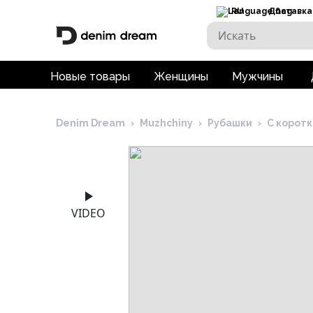
RU
Доставка
Новые товары
Женщины
Мужчины
Denim Dream
›
Muzhchiny
›
Рубашки
›
С корот
VIDEO