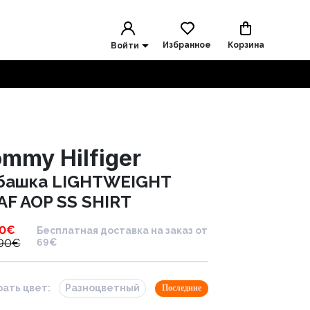
Избранное
Корзина
Войти
mmy Hilfiger
башка LIGHTWEIGHT
AF AOP SS SHIRT
90
€
Бесплатная доставка на заказ от
.90
€
69€
ать цвет:
Разноцветный
Последние