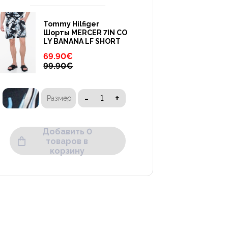
Tommy Hilfiger
Шорты MERCER 7IN CO
LY BANANA LF SHORT
69.90
€
99.90
€
-
+
Размер
Добавить 0
товаров в
корзину