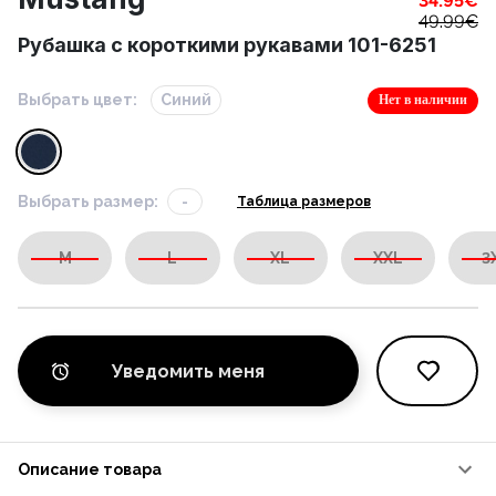
34.95
€
49.99
€
Рубашка с короткими рукавами 101-6251
Выбрать цвет:
Синий
Нет в наличии
Выбрать размер:
-
Таблица размеров
M
L
XL
XXL
3
Уведомить меня
Описание товара