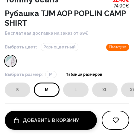
52.40
€
74.90
€
Рубашка TJM AOP POPLIN CAMP
SHIRT
Бесплатная доставка на заказ от 69€
Выбрать цвет:
Разноцветный
Последние
Выбрать размер:
M
Таблица размеров
S
M
L
XL
X
ДОБАВИТЬ В КОРЗИНУ