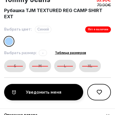
55.90
€
79.90
€
Рубашка TJM TEXTURED REG CAMP SHIRT
EXT
Выбрать цвет:
Синий
Нет в наличии
Выбрать размер:
-
Таблица размеров
S
M
L
XL
Уведомить меня