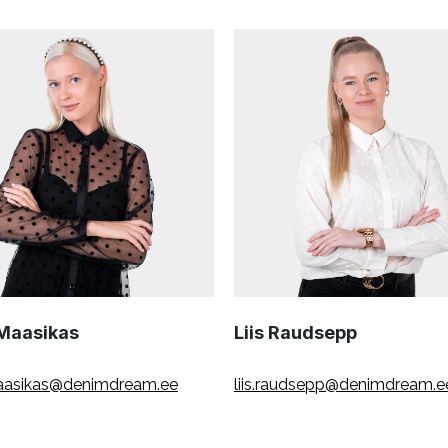
 Maasikas
Liis Raudsepp
maasikas@denimdream.ee
liis.raudsepp@denimdream.e