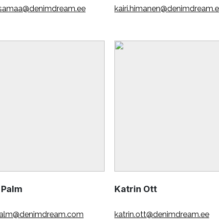
esamaa@denimdream.ee
kairi.himanen@denimdream.
n Palm
Katrin Ott
.palm@denimdream.com
katrin.ott@denimdream.ee