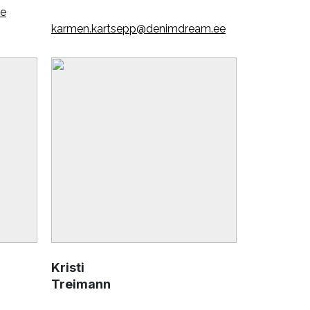
ee
karmen.kartsepp@denimdream.ee
Kristi
Treimann