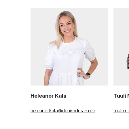
Heleanor Kala
Tuuli
heleanor.kala@denimdream.ee
tuuli.