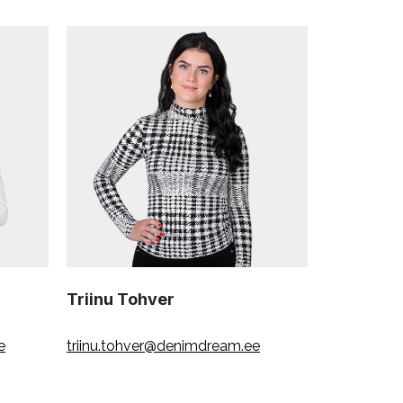
Triinu Tohver
e
triinu.tohver@denimdream.ee