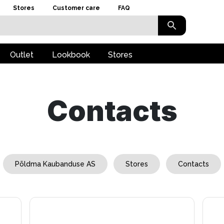
Stores
Customer care
FAQ
Outlet
Lookbook
Stores
Contacts
Põldma Kaubanduse AS
Stores
Contacts