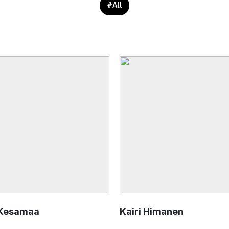
#
All
 Kesamaa
Kairi Himanen