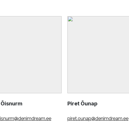
 Õisnurm
Piret Õunap
oisnurm@denimdream.ee
piret.ounap@denimdream.ee