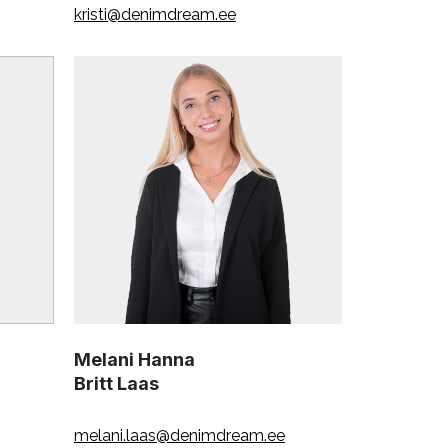
kristi@denimdream.ee
Melani Hanna
Britt Laas
melani.laas@denimdream.ee