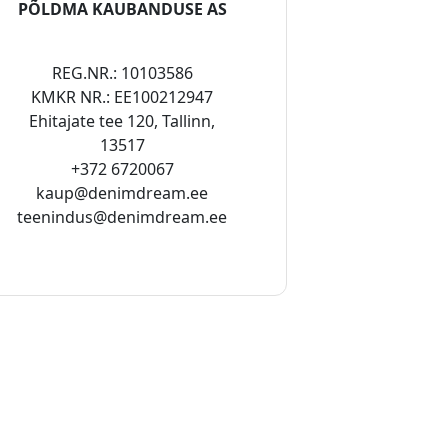
PÕLDMA KAUBANDUSE AS
REG.NR.: 10103586
KMKR NR.: EE100212947
Ehitajate tee 120, Tallinn,
13517
+372 6720067
kaup@denimdream.ee
teenindus@denimdream.ee