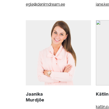
egle@denimdream.ee
jane.k
Jaanika
Kätli
Murdjõe
katlin