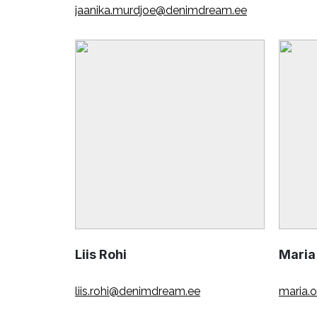
jaanika.murdjoe@denimdream.ee
Liis Rohi
Maria
liis.rohi@denimdream.ee
maria.