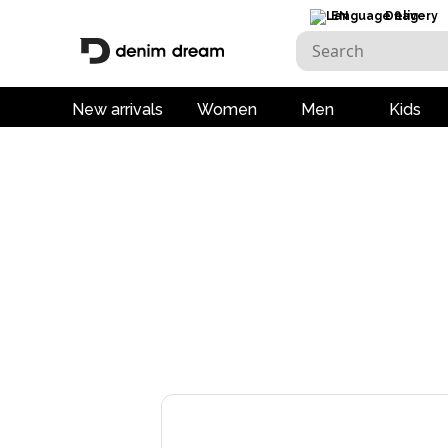
EN
Delivery
New arrivals
Women
Men
Kids