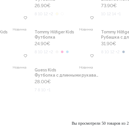
26.90
€
73.90
€
8 10 12 +2
10 12 14 +1
Новинка
Новинка
Kids
Tommy Hilfiger Kids
Tommy Hilfige
Футболка
Рубашка с дл
24.90
€
31.90
€
8 10 12 +2
8 10 12 +2
Новинка
Новинка
Guess Kids
Футболка с длинными рукавами
28.00
€
7 8 10 +1
Вы просмотрели 50 товаров из 2