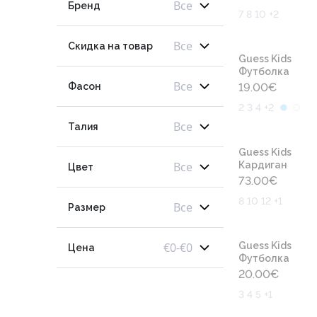
Все
Бренд
7 8 10 +2
Все
Скидка на товар
Guess Kids
Футболка
Все
Фасон
19.00
€
2 3 4 +2
Все
Талия
Guess Kids
Все
Кардиган
Цвет
73.00
€
8 10 12 +1
Все
Размер
€
0
-
€
0
Guess Kids
Цена
Футболка
20.00
€
3 4 5 +1