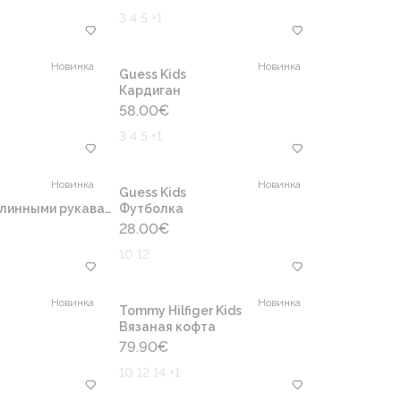
3 4 5 +1
Новинка
Новинка
Guess Kids
Кардиган
58.00
€
3 4 5 +1
Новинка
Новинка
Guess Kids
линными рукавами
Футболка
28.00
€
10 12
Новинка
Новинка
Tommy Hilfiger Kids
Вязаная кофта
79.90
€
10 12 14 +1