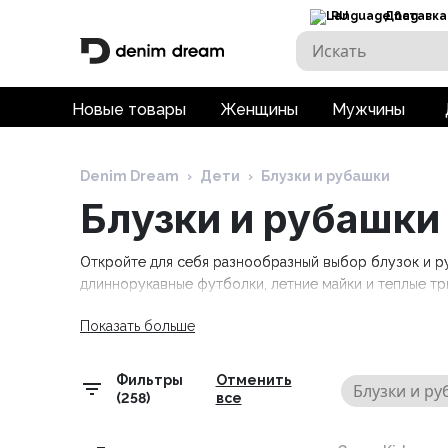
RU
Доставка
Новые товары
Женщины
Мужчины
Denim Dream
›
Дети
›
Блузки и рубашки
Блузки и рубашки
Откройте для себя разнообразный выбор блузок и р
длиннорукавные футболки, летние майки и теплые тр
Показать больше
Фильтры
Отменить
Блузки и р
(258)
все