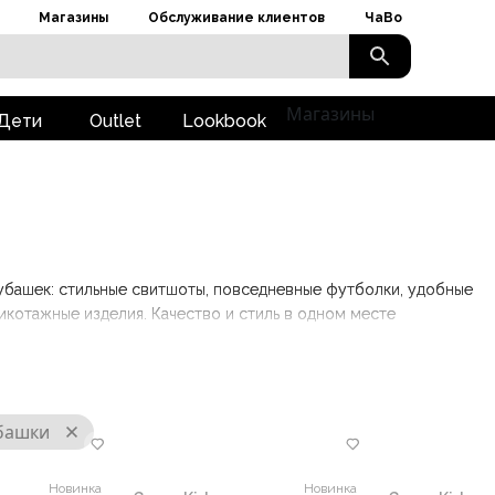
Магазины
Обслуживание клиентов
ЧаВо
Магазины
Дети
Outlet
Lookbook
убашек: стильные свитшоты, повседневные футболки, удобные
икотажные изделия. Качество и стиль в одном месте
убашки
Новинка
Новинка