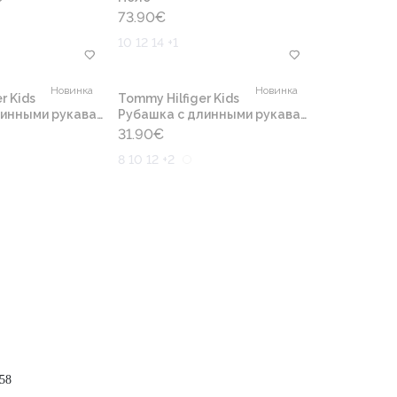
73.90
€
10 12 14 +1
Новинка
Новинка
r Kids
Tommy Hilfiger Kids
инными рукавами
Рубашка с длинными рукавами
31.90
€
8 10 12 +2
58