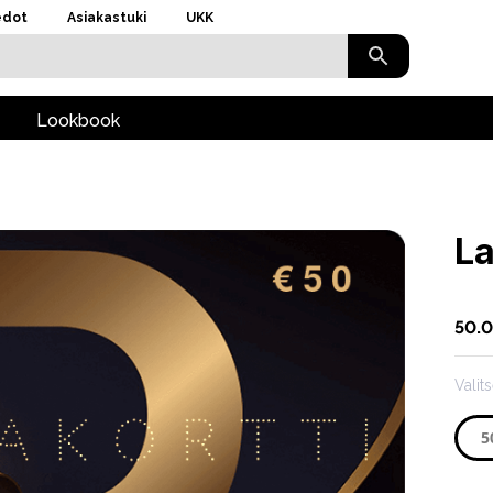
edot
Asiakastuki
UKK
Lookbook
La
50.
Vali
5