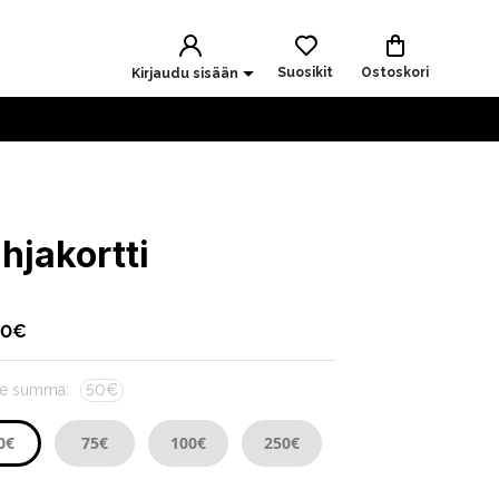
Suosikit
Ostoskori
Kirjaudu sisään
hjakortti
00
€
tse summa:
50
€
0
€
75
€
100
€
250
€