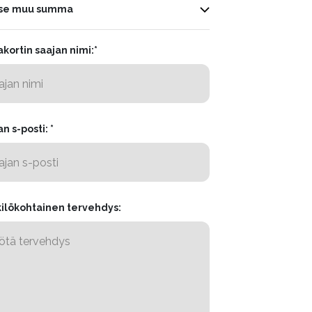
tse muu summa
akortin saajan nimi:*
n s-posti: *
ilökohtainen tervehdys: