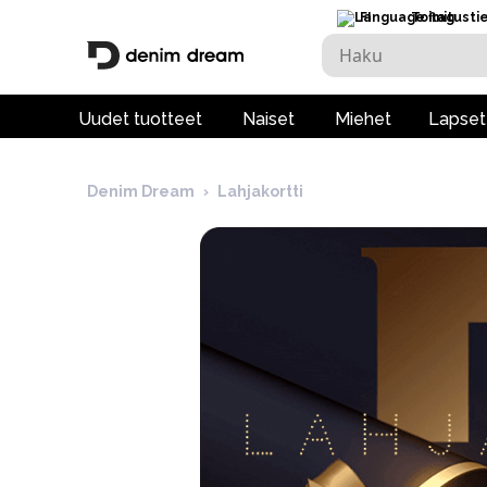
FI
Toimitusti
Uudet tuotteet
Naiset
Miehet
Lapset
Denim Dream
›
Lahjakortti