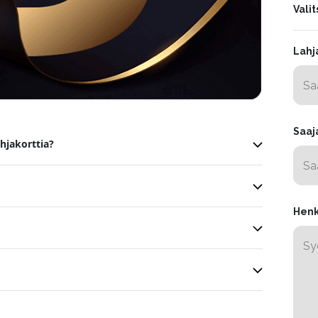
Vali
Lahj
Saaja
hjakorttia?
Henk