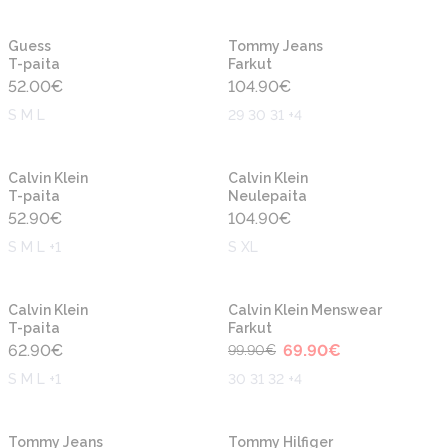
Uusi
Uusi
Guess
Tommy Jeans
T-paita
Farkut
52.00
€
104.90
€
S M L
29 30 31 +4
Uusi
Uusi
Calvin Klein
Calvin Klein
T-paita
Neulepaita
52.90
€
104.90
€
S M L +1
S XL
-30%
Uusi
Uusi
Calvin Klein
Calvin Klein Menswear
T-paita
Farkut
62.90
€
69.90
€
99.90
€
S M L +1
30 31 32 +4
Uusi
Uusi
Tommy Jeans
Tommy Hilfiger