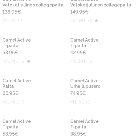
Vetoketjullinen collegepaita
Vetoketjullinen collegepaita
138.95
€
149.95
€
M L XL +2
4XL M L +3
Uusi
Uusi
Camel Active
Camel Active
T-paita
T-paita
53.95
€
42.95
€
4XL M L +3
4XL M L +3
Uusi
Uusi
Camel Active
Camel Active
Paita
Urheilupusero
85.95
€
74.95
€
4XL M L +3
M L XL +2
Uusi
Uusi
Camel Active
Camel Active
T-paita
T-paita
53.95
€
38.95
€