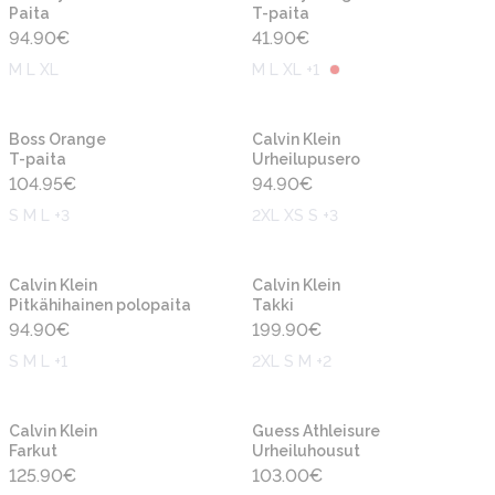
Paita
T-paita
94.90
€
41.90
€
M L XL
M L XL +1
Uusi
Uusi
Boss Orange
Calvin Klein
T-paita
Urheilupusero
104.95
€
94.90
€
S M L +3
2XL XS S +3
Uusi
Uusi
Calvin Klein
Calvin Klein
Pitkähihainen polopaita
Takki
94.90
€
199.90
€
S M L +1
2XL S M +2
Uusi
Uusi
Calvin Klein
Guess Athleisure
Farkut
Urheiluhousut
125.90
€
103.00
€