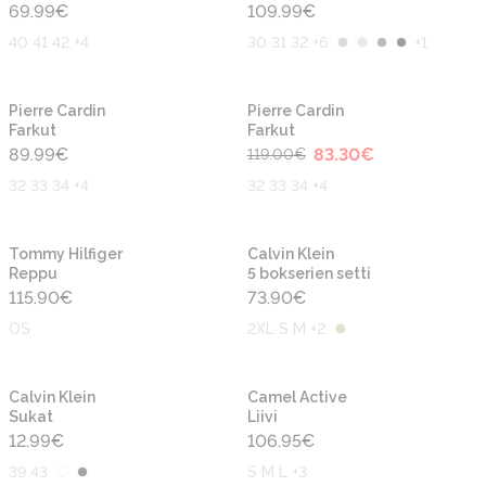
69.99
€
109.99
€
40 41 42 +4
30 31 32 +6
+
1
-30%
Uusi
Uusi
Pierre Cardin
Pierre Cardin
Farkut
Farkut
89.99
€
83.30
€
119.00
€
32 33 34 +4
32 33 34 +4
Uusi
Uusi
Tommy Hilfiger
Calvin Klein
Reppu
5 bokserien setti
115.90
€
73.90
€
OS
2XL S M +2
Uusi
Uusi
Calvin Klein
Camel Active
Sukat
Liivi
12.99
€
106.95
€
39 43
S M L +3