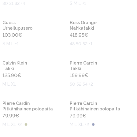
30 31 32 +4
S M L +1
Uusi
Uusi
Guess
Boss Orange
Urheilupusero
Nahkatakki
103.00
€
418.95
€
S M L +1
48 50 52 +1
Uusi
Uusi
Calvin Klein
Pierre Cardin
Takki
Takki
125.90
€
159.99
€
M L XL
50 52 54 +2
Uusi
Uusi
Pierre Cardin
Pierre Cardin
Pitkähihainen polopaita
Pitkähihainen polopaita
79.99
€
79.99
€
M L XL +2
M L XL +2