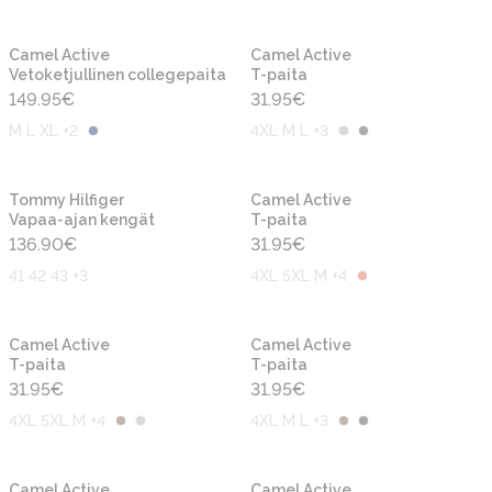
Uusi
Uusi
Camel Active
Camel Active
Vetoketjullinen collegepaita
T-paita
149.95
€
31.95
€
M L XL +2
4XL M L +3
Uusi
Uusi
Tommy Hilfiger
Camel Active
Vapaa-ajan kengät
T-paita
136.90
€
31.95
€
41 42 43 +3
4XL 5XL M +4
Uusi
Uusi
Camel Active
Camel Active
T-paita
T-paita
31.95
€
31.95
€
4XL 5XL M +4
4XL M L +3
Uusi
Uusi
Camel Active
Camel Active