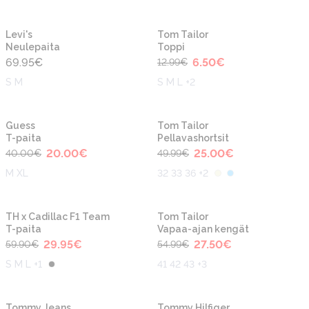
-50%
Levi's
Tom Tailor
Neulepaita
Toppi
69.95
€
6.50
€
12.99
€
S M
S M L +2
-50%
-50%
Guess
Tom Tailor
T-paita
Pellavashortsit
20.00
€
25.00
€
40.00
€
49.99
€
M XL
32 33 36 +2
-50%
-50%
TH x Cadillac F1 Team
Tom Tailor
T-paita
Vapaa-ajan kengät
29.95
€
27.50
€
59.90
€
54.99
€
S M L +1
41 42 43 +3
-50%
Tommy Jeans
Tommy Hilfiger