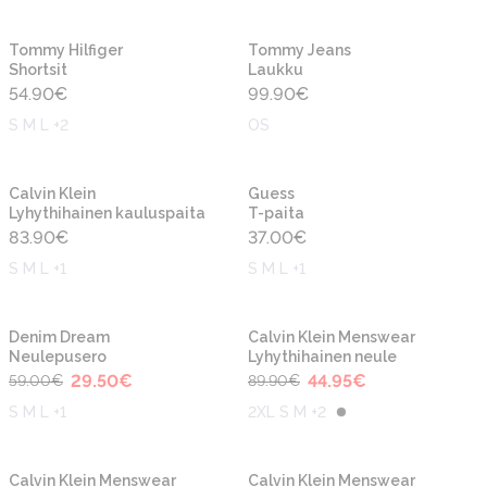
Uusi
Uusi
Tommy Hilfiger
Tommy Jeans
Shortsit
Laukku
54.90
€
99.90
€
S M L +2
OS
Uusi
Uusi
Calvin Klein
Guess
Lyhythihainen kauluspaita
T-paita
83.90
€
37.00
€
S M L +1
S M L +1
-50%
-50%
Uusi
Uusi
Denim Dream
Calvin Klein Menswear
Neulepusero
Lyhythihainen neule
29.50
€
44.95
€
59.00
€
89.90
€
S M L +1
2XL S M +2
-50%
-50%
Uusi
Uusi
Calvin Klein Menswear
Calvin Klein Menswear