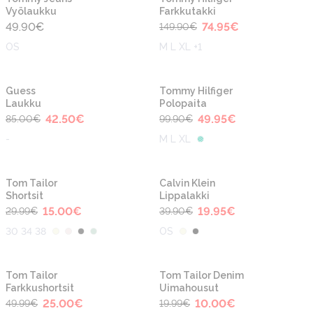
Vyölaukku
Farkkutakki
49.90
€
74.95
€
149.90
€
OS
M L XL +1
-50%
-50%
Guess
Tommy Hilfiger
Laukku
Polopaita
42.50
€
49.95
€
85.00
€
99.90
€
-
M L XL
-50%
-50%
Tom Tailor
Calvin Klein
Shortsit
Lippalakki
15.00
€
19.95
€
29.99
€
39.90
€
30 34 38
OS
-50%
-50%
Tom Tailor
Tom Tailor Denim
Farkkushortsit
Uimahousut
25.00
€
10.00
€
49.99
€
19.99
€