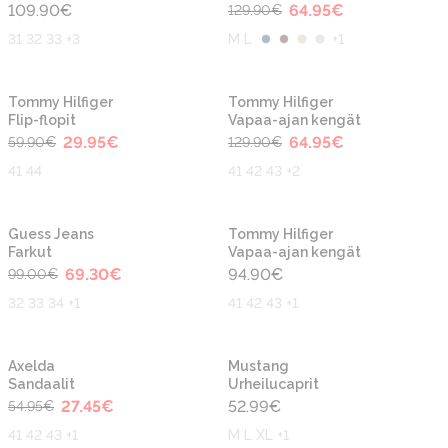
109.90
€
64.95
€
129.90
€
31 32 33 +3
M L
+
1
-50%
-50%
Uusi
Uusi
Tommy Hilfiger
Tommy Hilfiger
Flip-flopit
Vapaa-ajan kengät
29.95
€
64.95
€
59.90
€
129.90
€
41 44
41 42 43 +2
-30%
Uusi
Uusi
Guess Jeans
Tommy Hilfiger
Farkut
Vapaa-ajan kengät
69.30
€
94.90
€
99.00
€
32 33 34 +1
41 42 43 +1
-50%
Uusi
Axelda
Mustang
Sandaalit
Urheilucaprit
27.45
€
52.99
€
54.95
€
41 42 43 +1
M L XL +1