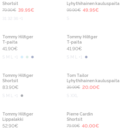
Shortsit
Lyhythihainen kauluspaita
39.95
€
49.95
€
79.90
€
99.90
€
31 32 36 +1
S
Uusi
Uusi
Tommy Hilfiger
Tommy Hilfiger
T-paita
T-paita
41.90
€
41.90
€
S M L +1
S M L +1
-50%
Uusi
Uusi
Tommy Hilfiger
Tom Tailor
Shortsit
Lyhythihainen kauluspaita
83.90
€
20.00
€
39.99
€
S M L +1
S XXL
-50%
Uusi
Uusi
Tommy Hilfiger
Pierre Cardin
Lippalakki
Shortsit
52.90
€
40.00
€
79.99
€