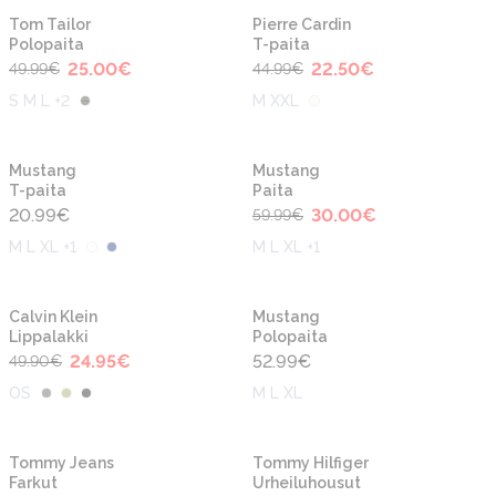
-50%
-50%
Uusi
Uusi
Tom Tailor
Pierre Cardin
Polopaita
T-paita
25.00
€
22.50
€
49.99
€
44.99
€
S M L +2
M XXL
-50%
Uusi
Uusi
Mustang
Mustang
T-paita
Paita
20.99
€
30.00
€
59.99
€
M L XL +1
M L XL +1
-50%
Uusi
Uusi
Calvin Klein
Mustang
Lippalakki
Polopaita
24.95
€
52.99
€
49.90
€
OS
M L XL
-50%
Uusi
Uusi
Tommy Jeans
Tommy Hilfiger
Farkut
Urheiluhousut