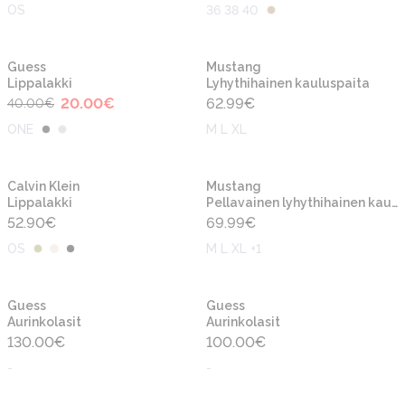
OS
36 38 40
-50%
Uusi
Uusi
Guess
Mustang
Lippalakki
Lyhythihainen kauluspaita
20.00
€
62.99
€
40.00
€
ONE
M L XL
Uusi
Uusi
Calvin Klein
Mustang
Lippalakki
Pellavainen lyhythihainen kauluspaita
52.90
€
69.99
€
OS
M L XL +1
Uusi
Uusi
Guess
Guess
Aurinkolasit
Aurinkolasit
130.00
€
100.00
€
-
-