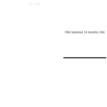
XS S M
Olet katsonut 14 tuotetta 14st