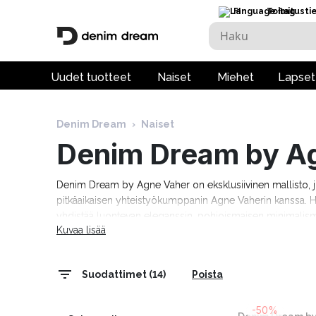
FI
Toimitusti
Uudet tuotteet
Naiset
Miehet
Lapset
Denim Dream
›
Naiset
Denim Dream by A
Denim Dream by Agne Vaher on eksklusiivinen mallisto, j
pitkäaikaisen yhteistyökumppanin Agne Vaherin kanssa. Hä
yhdistää luontevan eleganssin, pohjoismaisen minimalismi
Kuvaa lisää
hameisiin ja housuihin, jotka on suunniteltu erityisiin tilai
Suodattimet (14)
Poista
-50%