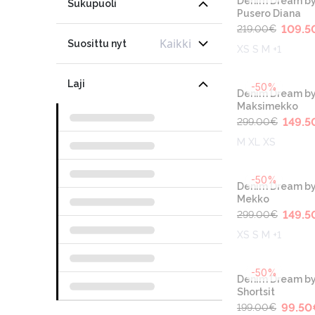
Denim Dream by
Sukupuoli
Pusero Diana
109.5
219.00
€
Kaikki
Suosittu nyt
XS S M +1
Laji
-50%
Denim Dream by
Maksimekko
149.5
299.00
€
M XL XS
-50%
Denim Dream by
Mekko
149.5
299.00
€
XS S M +1
-50%
Denim Dream by
Shortsit
99.50
199.00
€