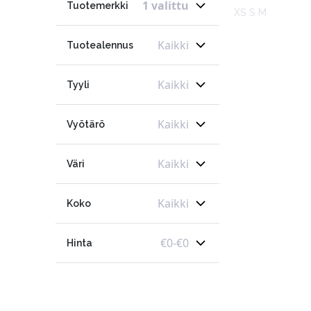
1 valittu
Tuotemerkki
XS S M
Kaikki
Tuotealennus
Kaikki
Tyyli
Kaikki
Vyötärö
Kaikki
Väri
Kaikki
Koko
€
0
-
€
0
Hinta