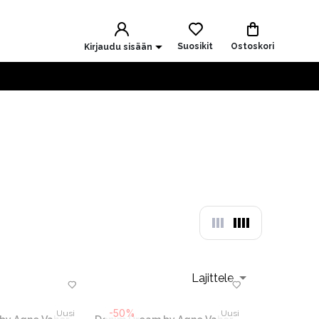
Suosikit
Ostoskori
Kirjaudu sisään
Lajittele
-50%
Uusi
Uusi