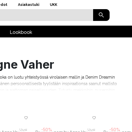
edot
Asiakastuki
UKK
Lookbook
gne Vaher
oka on luotu yhteistyössä virolaisen mallin ja Denim Dreamin
nen persoonallisesta tyylistään inspiraationsa saanut mallisto
n ja ajattoman naisellisuuden. Tutustu mekkoihin, puseroihin,
suuksiin ja unohtumattomiin hetkiin.
-50%
-50%
Uusi
Uusi