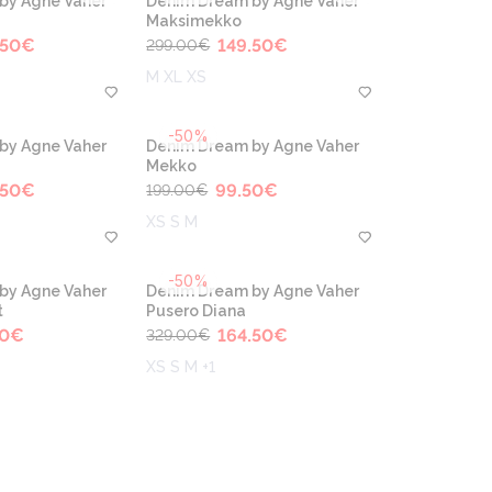
by Agne Vaher
Denim Dream by Agne Vaher
Maksimekko
.50
€
149.50
€
299.00
€
M XL XS
-50%
by Agne Vaher
Denim Dream by Agne Vaher
Mekko
.50
€
99.50
€
199.00
€
XS S M
-50%
by Agne Vaher
Denim Dream by Agne Vaher
t
Pusero Diana
0
€
164.50
€
329.00
€
XS S M +1