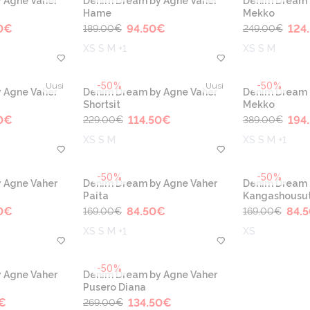
 Agne Vaher
Denim Dream by Agne Vaher
Denim Dream 
Hame
Mekko
0
€
94.50
€
124
189.00
€
249.00
€
XS S M +1
XS S M
-50%
-50%
Uusi
Uusi
 Agne Vaher
Denim Dream by Agne Vaher
Denim Dream 
Shortsit
Mekko
0
€
114.50
€
194
229.00
€
389.00
€
XS S M
XS S M +1
-50%
-50%
 Agne Vaher
Denim Dream by Agne Vaher
Denim Dream 
Paita
Kangashousu
0
€
84.50
€
84.5
169.00
€
169.00
€
XS S M +1
XS
-50%
 Agne Vaher
Denim Dream by Agne Vaher
Pusero Diana
€
134.50
€
269.00
€