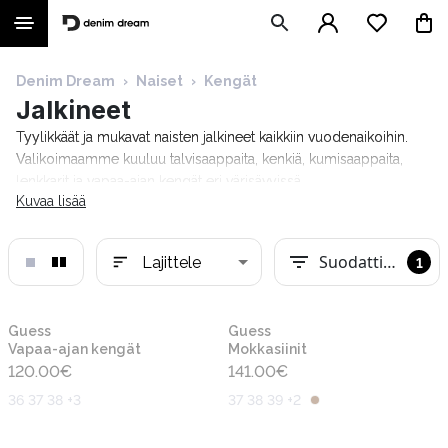
Denim Dream
›
Naiset
›
Kengät
Jalkineet
Tyylikkäät ja mukavat naisten jalkineet kaikkiin vuodenaikoihin.
Valikoimaamme kuuluu talvisaappaita, kenkiä, kumisaappaita,
lenkkarit ja vapaa-ajan kengät eri värisävyissä.
Kuvaa lisää
Suodattimet
Lajittele
1
Uusi
Uusi
Guess
Guess
Vapaa-ajan kengät
Mokkasiinit
120.00
€
141.00
€
36 37 38 +3
37 38 39 +2