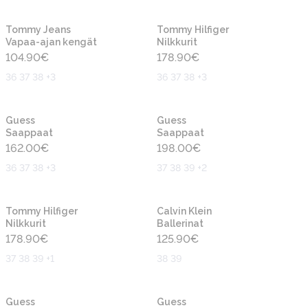
Uusi
Uusi
Tommy Jeans
Tommy Hilfiger
Vapaa-ajan kengät
Nilkkurit
104.90
€
178.90
€
36 37 38 +3
36 37 38 +3
Uusi
Uusi
Guess
Guess
Saappaat
Saappaat
162.00
€
198.00
€
36 37 38 +3
37 38 39 +2
Uusi
Uusi
Tommy Hilfiger
Calvin Klein
Nilkkurit
Ballerinat
178.90
€
125.90
€
37 38 39 +1
38 39
Uusi
Uusi
Guess
Guess