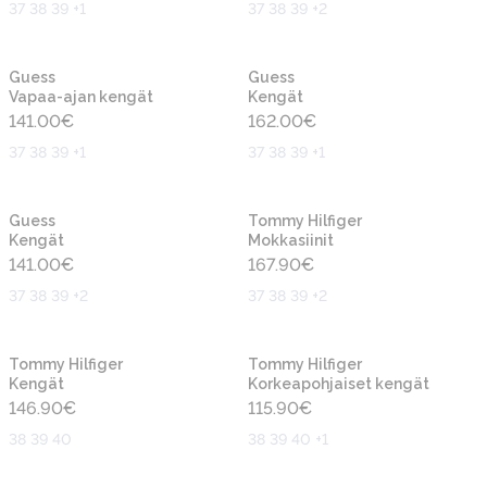
37 38 39 +1
37 38 39 +2
Uusi
Uusi
Guess
Guess
Vapaa-ajan kengät
Kengät
141.00
€
162.00
€
37 38 39 +1
37 38 39 +1
Uusi
Uusi
Guess
Tommy Hilfiger
Kengät
Mokkasiinit
141.00
€
167.90
€
37 38 39 +2
37 38 39 +2
Uusi
Uusi
Tommy Hilfiger
Tommy Hilfiger
Kengät
Korkeapohjaiset kengät
146.90
€
115.90
€
38 39 40
38 39 40 +1