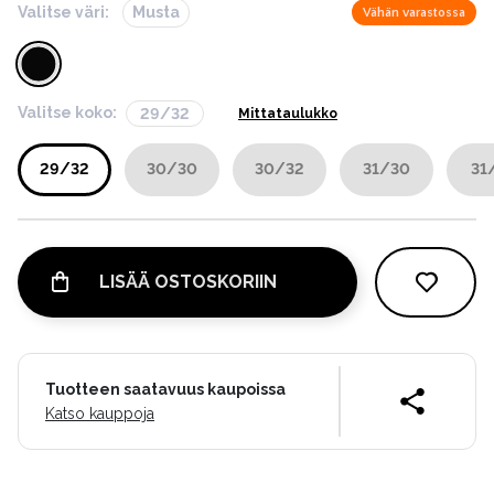
Valitse väri:
Musta
Vähän varastossa
Valitse koko:
29/32
Mittataulukko
29/32
30/30
30/32
31/30
31
LISÄÄ OSTOSKORIIN
Tuotteen saatavuus kaupoissa
Katso kauppoja