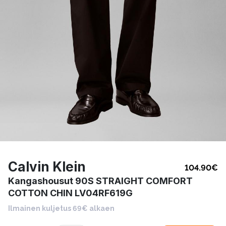
Calvin Klein
104.90
€
Kangashousut 90S STRAIGHT COMFORT
COTTON CHIN LV04RF619G
Ilmainen kuljetus 69€ alkaen