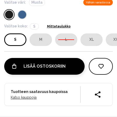
Valitse väri:
Musta
Vähän varastossa
Valitse koko:
S
Mittataulukko
S
M
L
XL
X
LISÄÄ OSTOSKORIIN
Tuotteen saatavuus kaupoissa
Katso kauppoja