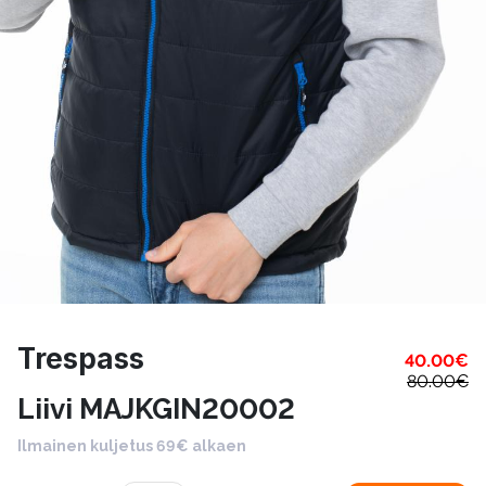
Trespass
40.00
€
80.00
€
Liivi MAJKGIN20002
Ilmainen kuljetus 69€ alkaen