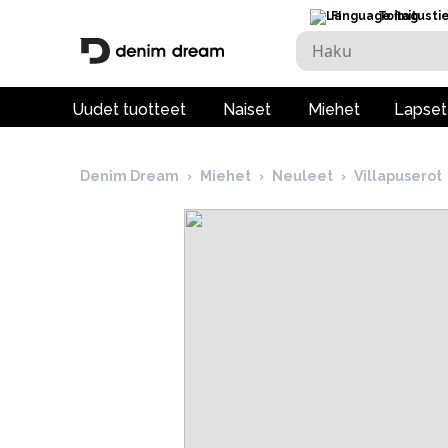
FI
Toimitusti
Uudet tuotteet
Naiset
Miehet
Lapset
Denim Dream
›
Miehet
›
Neuleet
›
Villapuserot