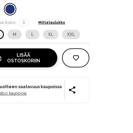
tse koko:
S
Mittataulukko
M
L
XL
XXL
LISÄÄ
OSTOSKORIIN
uotteen saatavuus kaupoissa
atso kauppoja