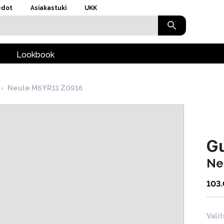
edot
Asiakastuki
UKK
Lookbook
›
Neule M6YR11 Z0916
G
Ne
103
Valit