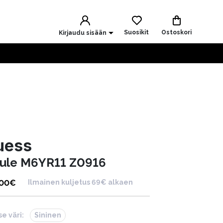
Suosikit
Ostoskori
Kirjaudu sisään
uess
ule M6YR11 Z0916
.00
€
Ilmainen kuljetus 69€ alkaen
se väri:
Sininen