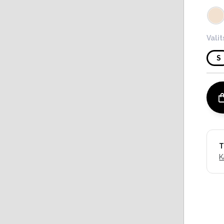
Vali
S
T
K