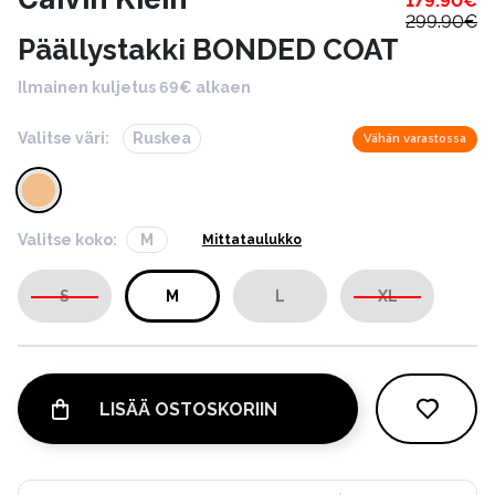
179.90
€
299.90
€
Päällystakki BONDED COAT
Ilmainen kuljetus 69€ alkaen
Valitse väri:
Ruskea
Vähän varastossa
Valitse koko:
M
Mittataulukko
S
M
L
XL
LISÄÄ OSTOSKORIIN