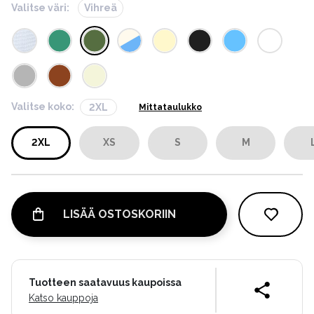
Valitse väri:
Vihreä
Valitse koko:
2XL
Mittataulukko
2XL
XS
S
M
LISÄÄ OSTOSKORIIN
Tuotteen saatavuus kaupoissa
Katso kauppoja