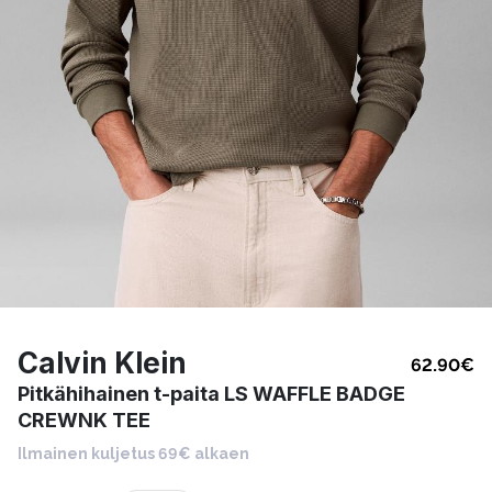
Calvin Klein
62.90
€
Pitkähihainen t-paita LS WAFFLE BADGE
CREWNK TEE
Ilmainen kuljetus 69€ alkaen