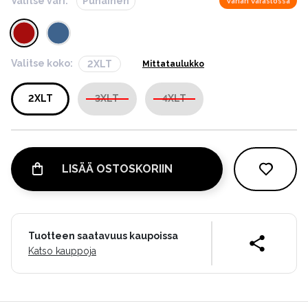
Valitse väri:
Punainen
Vähän varastossa
Valitse koko:
2XLT
Mittataulukko
2XLT
3XLT
4XLT
LISÄÄ OSTOSKORIIN
Tuotteen saatavuus kaupoissa
Katso kauppoja