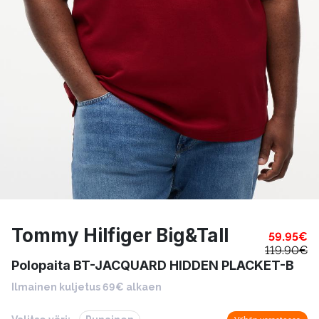
Tommy Hilfiger Big&Tall
59.95
€
119.90
€
Polopaita BT-JACQUARD HIDDEN PLACKET-B
Ilmainen kuljetus 69€ alkaen