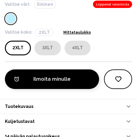
Valitse väri:
Sininen
Loppunut varastosta
Valitse koko:
2XLT
Mittataulukko
2XLT
3XLT
4XLT
Ilmoita minulle
Tuotekuvaus
Kuljetustavat
14 päivän palautusoikeus