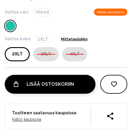
Valitse väri:
Vihreä
Vähän varastossa
Valitse koko:
2XLT
Mittataulukko
2XLT
3XLT
4XLT
LISÄÄ OSTOSKORIIN
Tuotteen saatavuus kaupoissa
Katso kauppoja