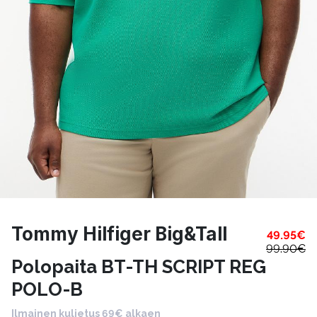
Tommy Hilfiger Big&Tall
49.95
€
99.90
€
Polopaita BT-TH SCRIPT REG
POLO-B
Ilmainen kuljetus 69€ alkaen