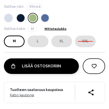
Valitse väri:
Vihreä
Valitse koko:
M
Mittataulukko
M
L
XL
XXL
LISÄÄ OSTOSKORIIN
Tuotteen saatavuus kaupoissa
Katso kauppoja