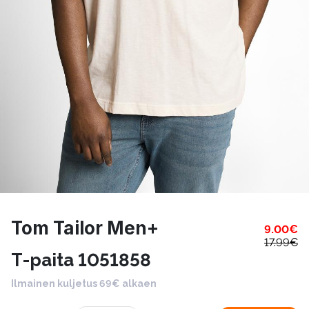
Tom Tailor Men+
9.00
€
17.99
€
T-paita 1051858
Ilmainen kuljetus 69€ alkaen