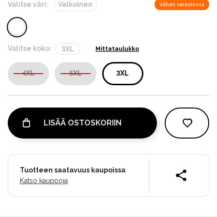
Valitse väri:
Valkoinen
Vähän varastossa
Valitse koko:
3XL
Mittataulukko
4XL
5XL
3XL
LISÄÄ OSTOSKORIIN
Tuotteen saatavuus kaupoissa
Katso kauppoja