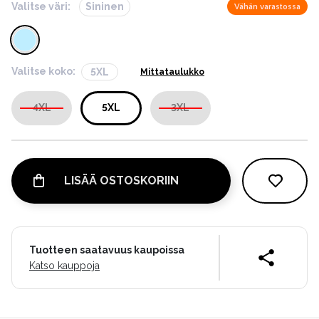
Valitse väri:
Sininen
Vähän varastossa
Valitse koko:
5XL
Mittataulukko
4XL
5XL
3XL
LISÄÄ OSTOSKORIIN
Tuotteen saatavuus kaupoissa
Katso kauppoja