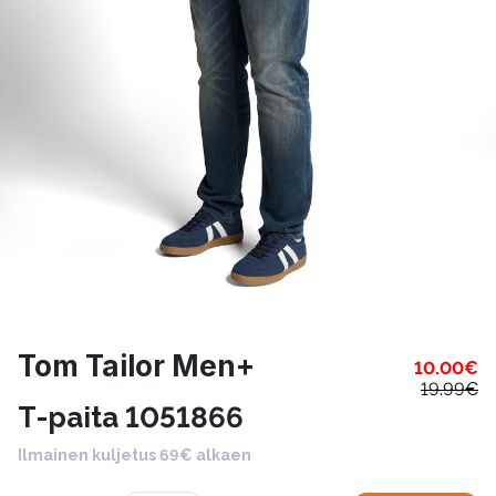
Tom Tailor Men+
10.00
€
19.99
€
T-paita 1051866
Ilmainen kuljetus 69€ alkaen