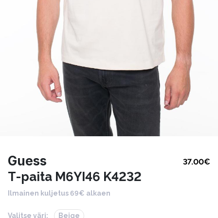
Guess
37.00
€
T-paita M6YI46 K4232
Ilmainen kuljetus 69€ alkaen
Valitse väri:
Beige