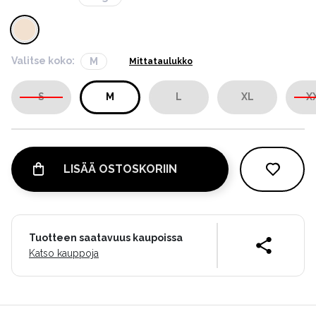
Valitse koko:
M
Mittataulukko
S
M
L
XL
X
LISÄÄ OSTOSKORIIN
Tuotteen saatavuus kaupoissa
Katso kauppoja