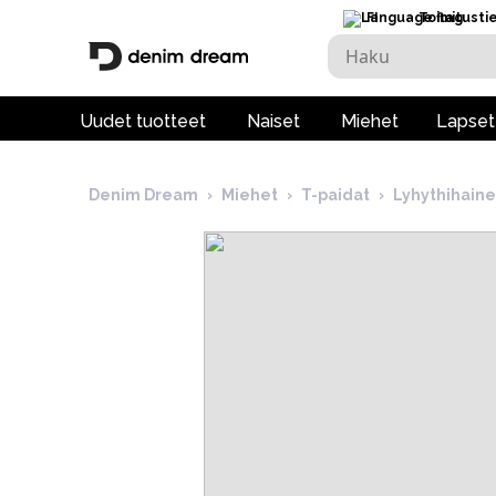
FI
Toimitusti
Uudet tuotteet
Naiset
Miehet
Lapset
Denim Dream
›
Miehet
›
T-paidat
›
Lyhythihain