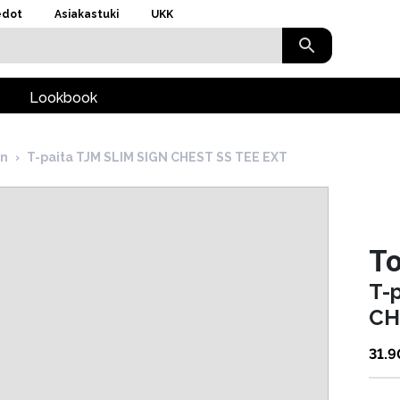
edot
Asiakastuki
UKK
Lookbook
en
›
T-paita TJM SLIM SIGN CHEST SS TEE EXT
T
T-
CH
31.9