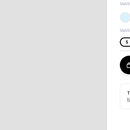
Valit
Vali
S
T
K