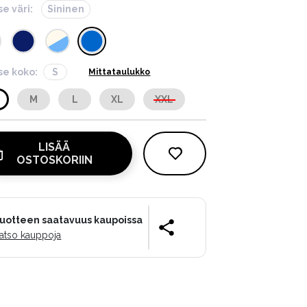
se väri:
Sininen
tse koko:
S
Mittataulukko
M
L
XL
XXL
LISÄÄ
OSTOSKORIIN
uotteen saatavuus kaupoissa
atso kauppoja