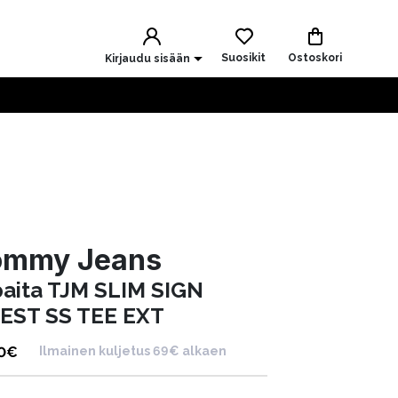
Suosikit
Ostoskori
Kirjaudu sisään
ommy Jeans
paita TJM SLIM SIGN
EST SS TEE EXT
0
€
Ilmainen kuljetus 69€ alkaen