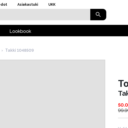
edot
Asiakastuki
UKK
Lookbook
›
Takki 1048509
To
Ta
50.
99.9