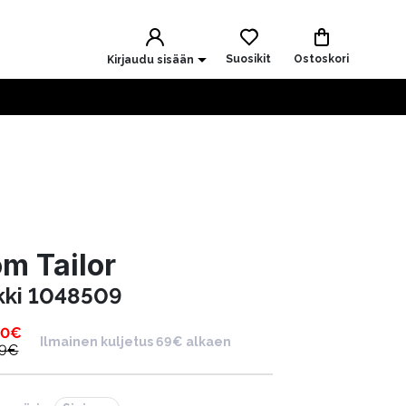
Suosikit
Ostoskori
Kirjaudu sisään
m Tailor
kki 1048509
00
€
Ilmainen kuljetus 69€ alkaen
9
€