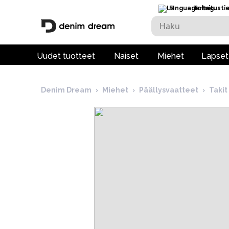
FI
Toimitusti
Uudet tuotteet
Naiset
Miehet
Lapset
Denim Dream
›
Miehet
›
Päällysvaatteet
›
Takit