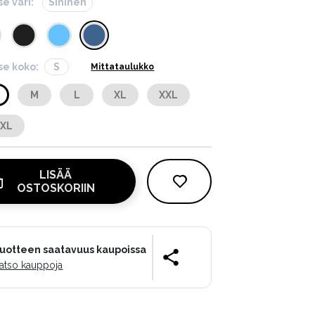
se väri:
Sininen
tse koko:
S
Mittataulukko
M
L
XL
XXL
XXL
LISÄÄ
OSTOSKORIIN
uotteen saatavuus kaupoissa
atso kauppoja