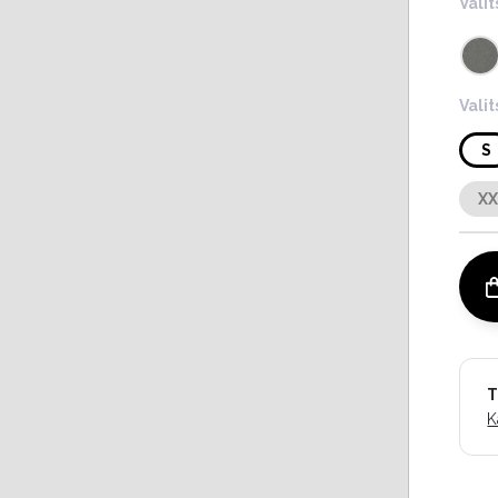
Valit
Vali
S
X
T
K