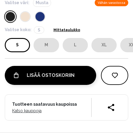
Valitse väri:
Musta
Vähän varastossa
Valitse koko:
S
Mittataulukko
S
M
L
XL
X
LISÄÄ OSTOSKORIIN
Tuotteen saatavuus kaupoissa
Katso kauppoja