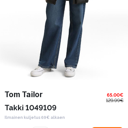
Tom Tailor
65.00
€
129.99
€
Takki 1049109
Ilmainen kuljetus 69€ alkaen