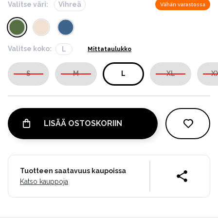
Valitse väri:
Vihreä
Vähän varastossa
Valitse koko:
L
Mittataulukko
S
M
L
XL
X
LISÄÄ OSTOSKORIIN
Tuotteen saatavuus kaupoissa
Katso kauppoja