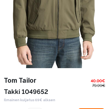
Tom Tailor
40.00
€
79.99
€
Takki 1049652
Ilmainen kuljetus 69€ alkaen